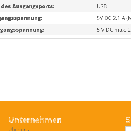
 des Ausgangsports:
USB
gangsspannung:
5V DC 2,1 A (
gangsspannung:
5 V DC max. 2
Unternehmen
S
Über uns