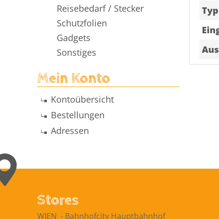
Reisebedarf / Stecker
Typ
Schutzfolien
Ein
Gadgets
Aus
Sonstiges
Mein Konto
Kontoübersicht
Bestellungen
Adressen
Stores
WIEN ​ -​ Bahnhofcity Hauptbahnhof