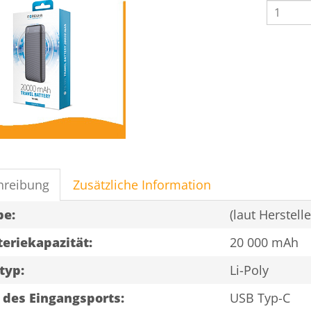
Powerb
TB-
100L
20000
mAh
Menge
hreibung
Zusätzliche Information
be:
(laut Herstell
teriekapazität:
20 000 mAh
typ:
Li-Poly
 des Eingangsports:
USB Typ-C