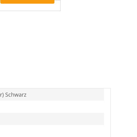
ank
er) Schwarz