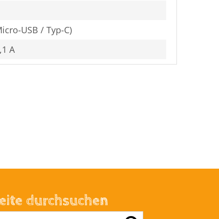
Micro-USB / Typ-C)
,1 A
eite durchsuchen