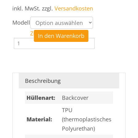
inkl. MwSt.
zzgl.
Versandkosten
Modell
Zurücksetzen
In den Warenkorb
Guess
-
Saffiano
4G
Metall
Beschreibung
Logo
Hüllenart:
Backcover
Menge
TPU
Material:
(thermoplastisches
Polyurethan)