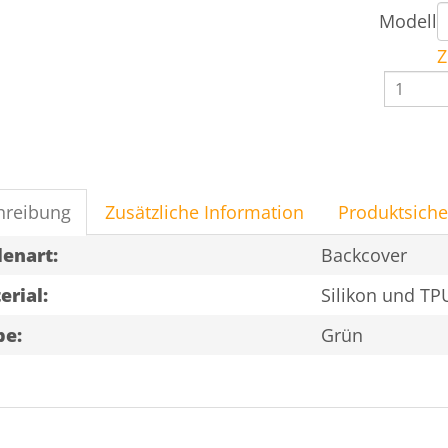
Modell
Z
Case
Huawei
-
Grün
Menge
hreibung
Zusätzliche Information
Produktsiche
lenart:
Backcover
erial:
Silikon und TPU
be:
Grün