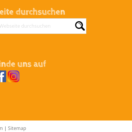
eite durchsuchen
inde uns auf
um
|
Sitemap