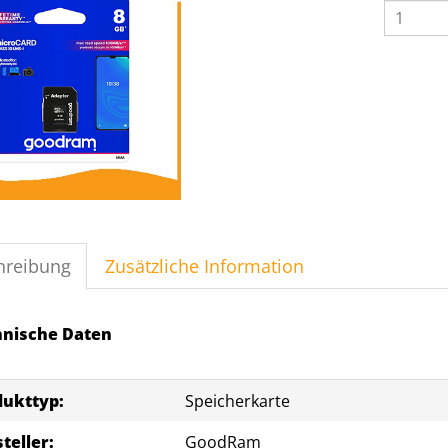
Micro
SD
Speiche
8
GB
Menge
hreibung
Zusätzliche Information
hnische Daten
dukttyp:
Speicherkarte
teller:
GoodRam