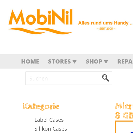
HOME
STORES
SHOP
REP
Micr
Kategorie
8 G
Label Cases
Silikon Cases