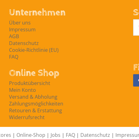
Unternehmen
S
Über uns
Impressum
AGB
Datenschutz
Cookie-Richtlinie (EU)
FAQ
F
Online Shop
Produktübersicht
Mein Konto
Versand & Abholung
Zahlungsmöglichkeiten
Retouren & Erstattung
Widerrufsrecht
tores
|
Online-Shop
|
Jobs
|
FAQ
|
Datenschutz
|
Impress