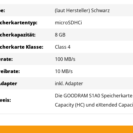
e:
(laut Hersteller) Schwarz
icherkartentyp:
microSDHC
i
cherkapazität:
8 GB
cherkarte Klasse:
Class 4
erate
:
100 MB/s
eibrate
:
10 MB/s
Adapter
inkl. Adapter
Die GOODRAM S1A0 Speicherkarte i
weis:
Capacity (HC) und eXtended Capaci