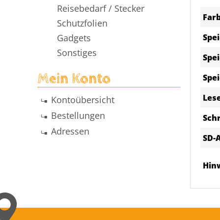
Reisebedarf / Stecker
Farb
Schutzfolien
Gadgets
Spe
Sonstiges
Spei
Mein Konto
Spei
Les
Kontoübersicht
Bestellungen
Schr
Adressen
SD-
Hin